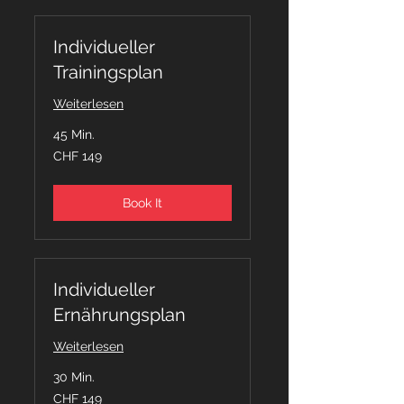
Individueller
Trainingsplan
Weiterlesen
45 Min.
149
CHF 149
Schweizer
Franken
Book It
Individueller
Ernährungsplan
Weiterlesen
30 Min.
149
CHF 149
Schweizer