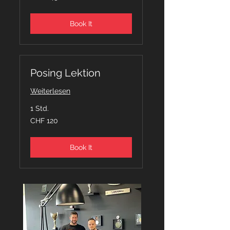
Franken
Book It
Posing Lektion
Weiterlesen
1 Std.
120
CHF 120
Schweizer
Franken
Book It